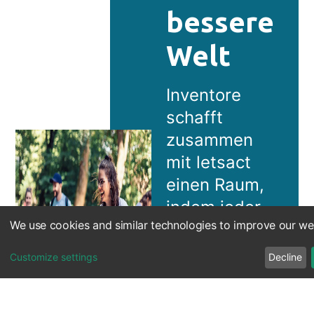
bessere
Welt
Inventore
schafft
zusammen
mit letsact
einen Raum,
indem jeder
We use cookies and similar technologies to improve our we
einfach
Gutes tun
Customize settings
Decline
kann - eine
Welt mit