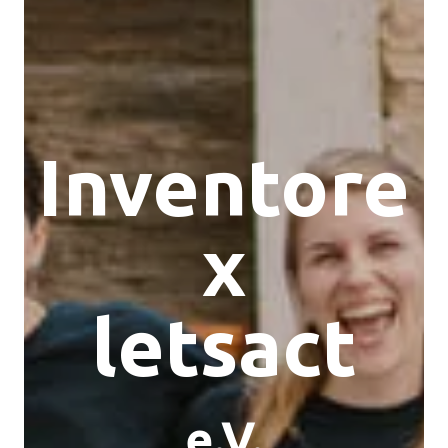
Inventore
x
letsact
e.V.