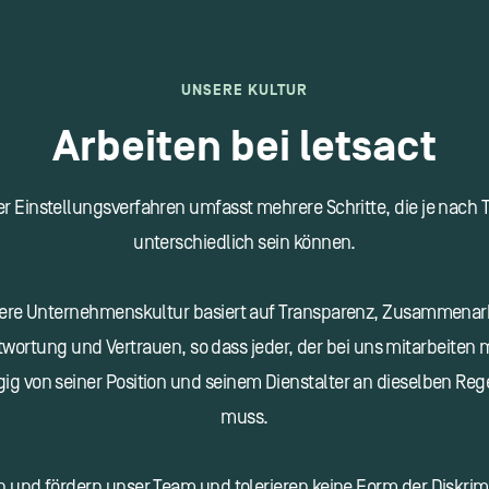
UNSERE KULTUR
Arbeiten bei letsact
r Einstellungsverfahren umfasst mehrere Schritte, die je nach
unterschiedlich sein können.
ere Unternehmenskultur basiert auf Transparenz, Zusammenarb
wortung und Vertrauen, so dass jeder, der bei uns mitarbeiten 
g von seiner Position und seinem Dienstalter an dieselben Reg
muss.
en und fördern unser Team und tolerieren keine Form der Diskrim