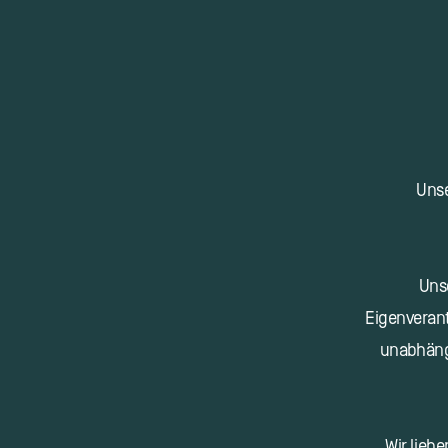
Unse
Uns
Eigenverant
unabhängi
Wir lieb