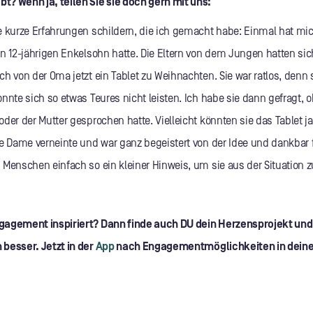
? Wenn ja, teilen Sie sie doch gern mit uns:
e kurze Erfahrungen schildern, die ich gemacht habe: Einmal hat mi
en 12-jährigen Enkelsohn hatte. Die Eltern von dem Jungen hatten si
h von der Oma jetzt ein Tablet zu Weihnachten. Sie war ratlos, denn
nnte sich so etwas Teures nicht leisten. Ich habe sie dann gefragt, 
oder der Mutter gesprochen hatte. Vielleicht könnten sie das Tablet
re Dame verneinte und war ganz begeistert von der Idee und dankbar 
 Menschen einfach so ein kleiner Hinweis, um sie aus der Situation z
gagement inspiriert? Dann finde auch DU dein Herzensprojekt und
besser. Jetzt in der
App
nach Engagementmöglichkeiten in dein