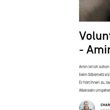
Volun
- Ami
Amin ist ich schon e
beim Silbernetz e.V
Er hört ihnen zu, t
Alleinsein umgehe
CHAR