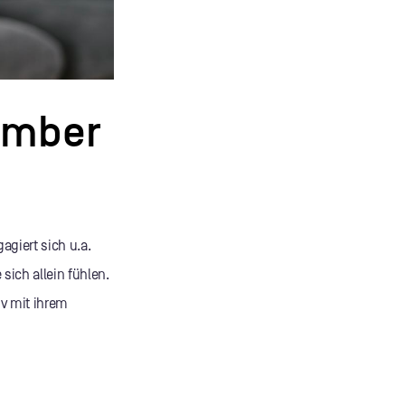
ember
gagiert sich u.a.
 sich allein fühlen.
iv mit ihrem