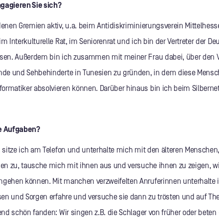
gagieren Sie sich?
denen Gremien aktiv, u.a. beim Antidiskriminierungsverein Mittelhess
im Interkulturelle Rat, im Seniorenrat und ich bin der Vertreter der 
ssen. Außerdem bin ich zusammen mit meiner Frau dabei, über den Ve
inde und Sehbehinderte in Tunesien zu gründen, in dem diese Mensc
ormatiker absolvieren können. Darüber hinaus bin ich beim Silbernetz
re Aufgaben?
. sitze ich am Telefon und unterhalte mich mit den älteren Menschen, 
nen zu, tausche mich mit ihnen aus und versuche ihnen zu zeigen, wie
mgehen können. Mit manchen verzweifelten Anruferinnen unterhalte 
essen und Sorgen erfahre und versuche sie dann zu trösten und auf T
ugend schön fanden: Wir singen z.B. die Schlager von früher oder bet