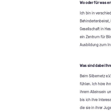
Wo oder für was en
Ich bin in verschie
Behindertenbeirat, 
Gesellschaft in He
ein Zentrum für Bl
Ausbildung zum Inf
Was sind dabei Ih
Beim Silbernetz e.V
fühlen. Ich höre ih
ihrem Alleinsein u
bis ich ihre Inter
die sie in ihrer J