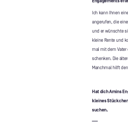
Engagements erlebt
Ich kann Ihnen ein
angerufen, die ein
und er wünschte sic
kleine Rente und ko
mal mit dem Vater 
schenken. Die älte
Manchmal hilft den
Hat dich Amins En
kleines Stückchen 
suchen.
___