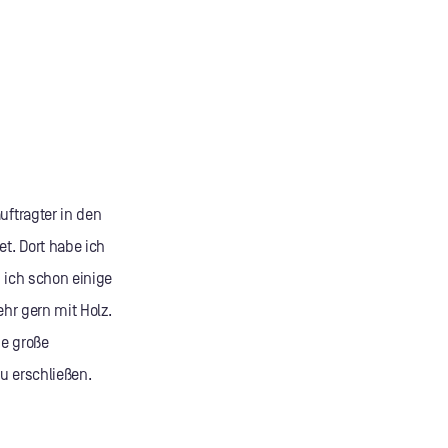
uftragter in den
t. Dort habe ich
n ich schon einige
ehr gern mit Holz.
ne große
zu erschließen.