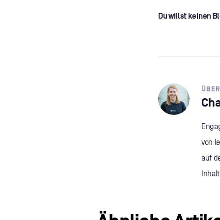
Du willst keinen 
ÜBER
Cha
Engag
von l
auf d
Inhal