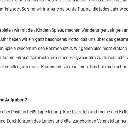
wischen 15 und 30 Jahren haben viele Glaubens- und Lebenseinstell
ftsländer. So sind wir immer eine bunte Truppe, die jedes Jahr wiede
.
spielen wir mit den Kindern Spiele, machen Wanderungen, singen a
 Jahr haben wir ein ganz besonderes Motto, das uns über das gesamt
nen Spiele wiederrum den Rahmen stellt. Wir gehen also nicht einfac
l für ein Filmset sammeln, um einen Hollywoodfilm zu drehen, oder 
kristallen, um unser Raumschiff zu reparieren. Das hat mich schon 
ine Aufgaben?
eher Position heißt Lagerleitung, kurz Lalei. Ich und meine drei Koll
d Durchführung des Lagers und aller zugehörigen Veranstaltungen 