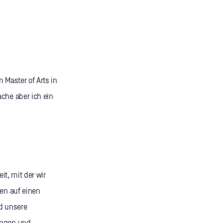
 Master of Arts in
che aber ich ein
it, mit der wir
nen auf einen
nd unsere