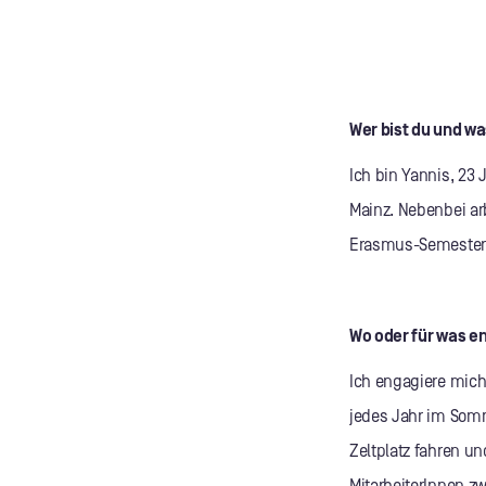
Wer bist du und w
Ich bin Yannis, 23 
Mainz. Nebenbei ar
Erasmus-Semester 
Wo oder für was en
Ich engagiere mich 
jedes Jahr im Somm
Zeltplatz fahren un