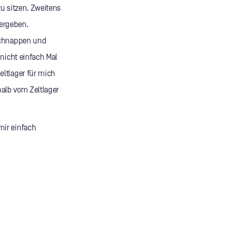
u sitzen. Zweitens
tergeben.
 schnappen und
nicht einfach Mal
ltlager für mich
rhalb vom Zeltlager
mir einfach