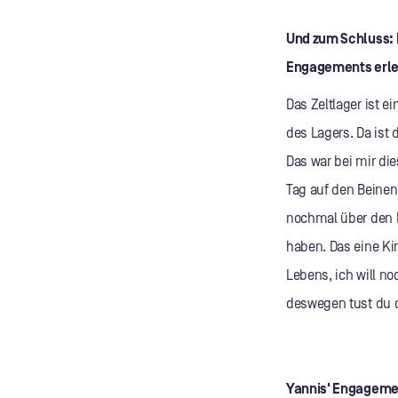
Und zum Schluss: 
Engagements erlebt
Das Zeltlager ist e
des Lagers. Da ist
Das war bei mir di
Tag auf den Beinen
nochmal über den P
haben. Das eine Ki
Lebens, ich will no
deswegen tust du d
Yannis' Engagemen