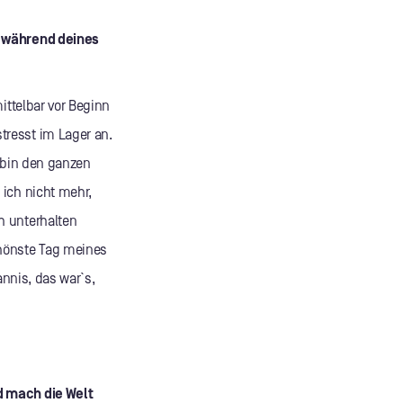
e während deines
ittelbar vor Beginn
tresst im Lager an.
h bin den ganzen
 ich nicht mehr,
h unterhalten
chönste Tag meines
annis, das war`s,
d mach die Welt