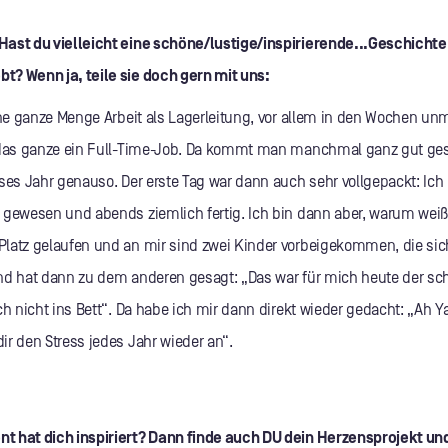
Hast du vielleicht eine schöne/lustige/inspirierende...Geschicht
? Wenn ja, teile sie doch gern mit uns:
ine ganze Menge Arbeit als Lagerleitung, vor allem in den Wochen unm
 das ganze ein Full-Time-Job. Da kommt man manchmal ganz gut ges
eses Jahr genauso. Der erste Tag war dann auch sehr vollgepackt: Ic
 gewesen und abends ziemlich fertig. Ich bin dann aber, warum weiß
latz gelaufen und an mir sind zwei Kinder vorbeigekommen, die sic
nd hat dann zu dem anderen gesagt: „Das war für mich heute der s
ch nicht ins Bett“. Da habe ich mir dann direkt wieder gedacht: „Ah Y
ir den Stress jedes Jahr wieder an“.
t hat dich inspiriert? Dann finde auch DU dein Herzensprojekt un