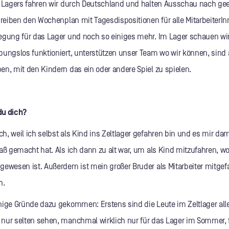
n Lagers fahren wir durch Deutschland und halten Ausschau nach ge
hreiben den Wochenplan mit Tagesdispositionen für alle MitarbeiterIn
egung für das Lager und noch so einiges mehr. Im Lager schauen wi
bungslos funktioniert, unterstützen unser Team wo wir können, sind 
en, mit den Kindern das ein oder andere Spiel zu spielen.
du dich?
h, weil ich selbst als Kind ins Zeltlager gefahren bin und es mir da
aß gemacht hat. Als ich dann zu alt war, um als Kind mitzufahren, wol
gewesen ist. Außerdem ist mein großer Bruder als Mitarbeiter mitgefa
h.
nige Gründe dazu gekommen: Erstens sind die Leute im Zeltlager al
nur selten sehen, manchmal wirklich nur für das Lager im Sommer, 