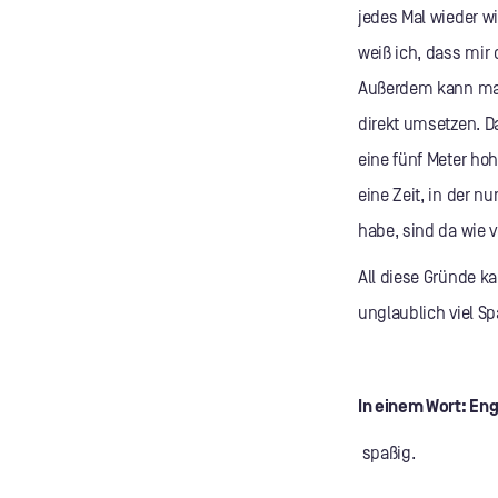
jedes Mal wieder w
weiß ich, dass mir 
Außerdem kann man 
direkt umsetzen. D
eine fünf Meter ho
eine Zeit, in der n
habe, sind da wie 
All diese Gründe k
unglaublich viel Sp
In einem Wort: En
spaßig.