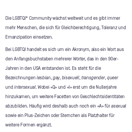
Die LGBTQI* Community wächst weltweit und es gibt immer
mehr Menschen, die sich für Gleichberechtigung, Toleranz und
Emanzipation einsetzen.
Bei LGBTQI handelt es sich um ein Akronym, also ein Wort aus
den Anfangsbuchstaben mehrerer Wörter, das in den 90er-
Jahren in den USA entstanden ist. Es steht für die
Bezeichnungen
lesbian
,
gay
,
bisexuell
,
transgender
,
queer
und
intersexual
. Wobei «Q» und «I» erst um die Nullerjahre
hinzukamen, um weitere Facetten von Geschlechtsidentitäten
abzubilden. Häufig wird deshalb auch noch ein «A» für
asexual
sowie ein Plus-Zeichen oder Sternchen als Platzhalter für
weitere Formen ergänzt.